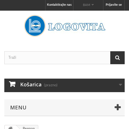
Kontaktirajte nas
Prijavite se
BAM
Košarica
(prazno)
MENU
Pearson