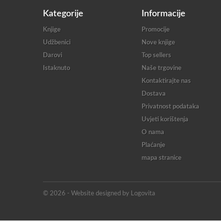
Kategorije
Informacije
Knjige
Promocije
Udžbenici
Nove knjige
Darovi
Top sellers
Istaknuto
Naše trgovine
Kontaktirajte nas
Dostava
Privatnost podataka
Uvjeti korištenja
O nama
Plaćanje
mapa stranice
© 2026 - Website designed by Logovita