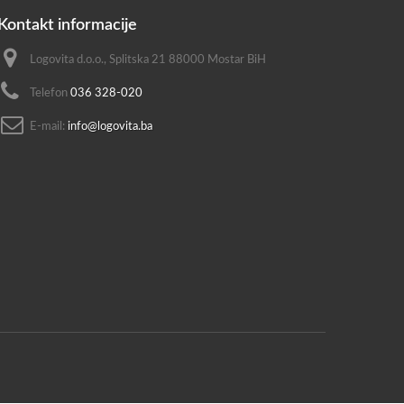
Kontakt informacije
Logovita d.o.o., Splitska 21 88000 Mostar BiH
Telefon
036 328-020
E-mail:
info@logovita.ba