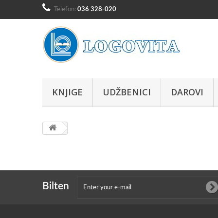
Telefon:
036 328-020
KNJIGE
UDŽBENICI
DAROVI
Bilten