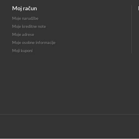
Moj račun
Moje narudžbe
Moje kreditne note
Moje adrese
Moje osobne informacije
Moji kuponi