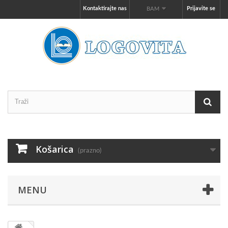
Kontaktirajte nas
Prijavite se
BAM
Košarica
(prazno)
MENU