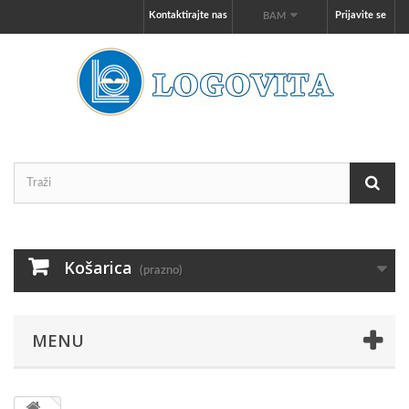
Kontaktirajte nas
Prijavite se
BAM
Košarica
(prazno)
MENU