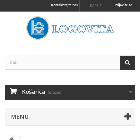
Kontaktirajte nas
Prijavite se
BAM
Košarica
(prazno)
MENU