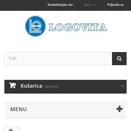
Kontaktirajte nas
Prijavite se
BAM
Košarica
(prazno)
MENU