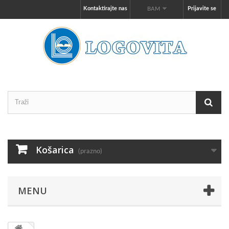
Kontaktirajte nas
Prijavite se
BAM
Košarica
(prazno)
MENU