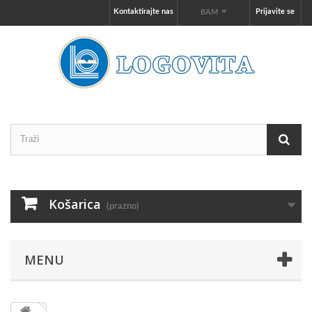
Kontaktirajte nas
Prijavite se
BAM
Košarica
(prazno)
MENU