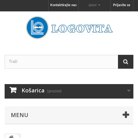
Kontaktirajte nas
Prijavite se
BAM
Košarica
(prazno)
MENU