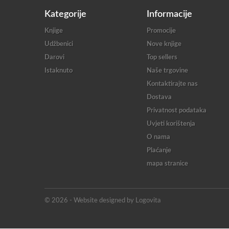
Kategorije
Informacije
Knjige
Promocije
Udžbenici
Nove knjige
Darovi
Top sellers
Istaknuto
Naše trgovine
Kontaktirajte nas
Dostava
Privatnost podataka
Uvjeti korištenja
O nama
Plaćanje
mapa stranice
© 2026 - Website designed by Logovita