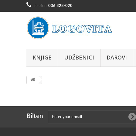
Telefon:
036 328-020
KNJIGE
UDŽBENICI
DAROVI
Bilten