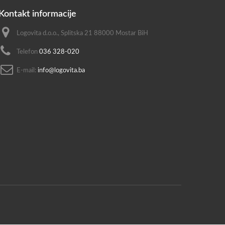
Kontakt informacije
Logovita d.o.o., Splitska 21 88000 Mostar BiH
Telefon
036 328-020
E-mail:
info@logovita.ba