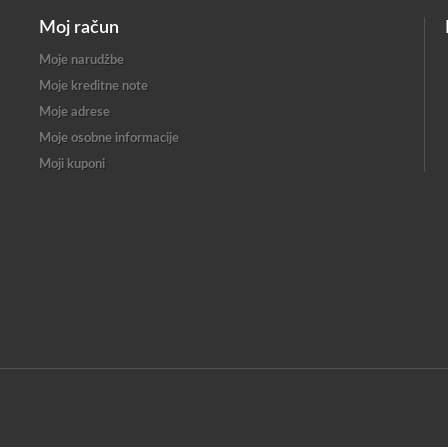
Moj račun
Moje narudžbe
Moje kreditne note
Moje adrese
Moje osobne informacije
Moji kuponi