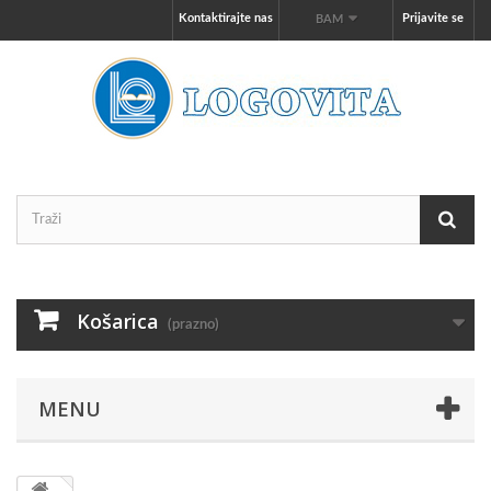
Kontaktirajte nas
Prijavite se
BAM
Košarica
(prazno)
MENU