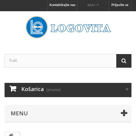
Kontaktirajte nas
Prijavite se
BAM
Košarica
(prazno)
MENU