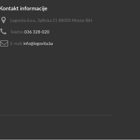
Kontakt informacije
Logovita d.o.o., Splitska 21 88000 Mostar BiH
Telefon
036 328-020
E-mail:
info@logovita.ba