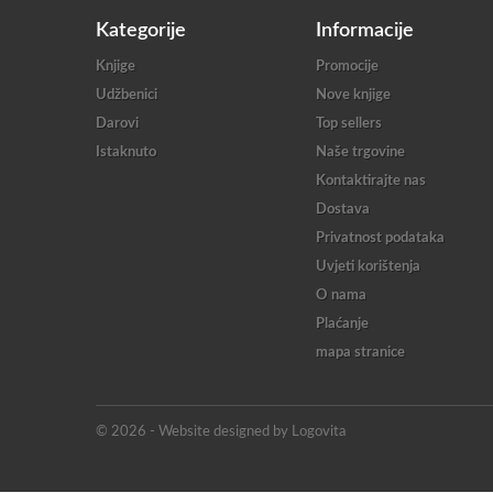
Kategorije
Informacije
Knjige
Promocije
Udžbenici
Nove knjige
Darovi
Top sellers
Istaknuto
Naše trgovine
Kontaktirajte nas
Dostava
Privatnost podataka
Uvjeti korištenja
O nama
Plaćanje
mapa stranice
© 2026 - Website designed by Logovita