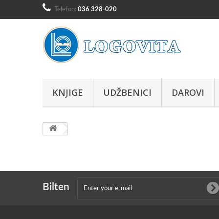
Telefon:
036 328-020
KNJIGE
UDŽBENICI
DAROVI
Bilten