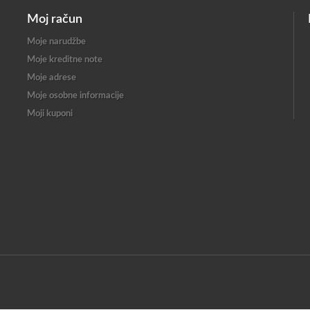
Moj račun
Moje narudžbe
Moje kreditne note
Moje adrese
Moje osobne informacije
Moji kuponi