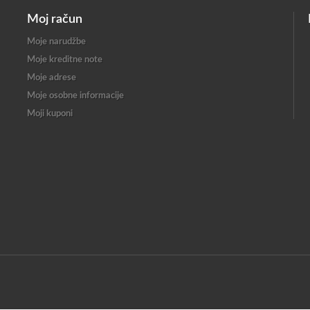
Moj račun
Moje narudžbe
Moje kreditne note
Moje adrese
Moje osobne informacije
Moji kuponi