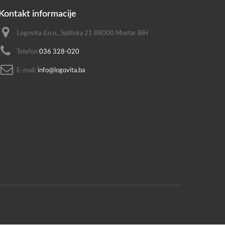
Kontakt informacije
Logovita d.o.o., Splitska 21 88000 Mostar BiH
Telefon
036 328-020
E-mail:
info@logovita.ba