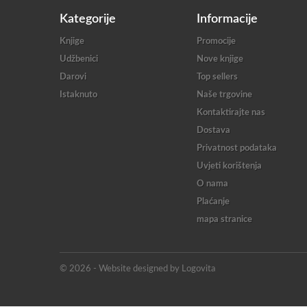
Kategorije
Informacije
Knjige
Promocije
Udžbenici
Nove knjige
Darovi
Top sellers
Istaknuto
Naše trgovine
Kontaktirajte nas
Dostava
Privatnost podataka
Uvjeti korištenja
O nama
Plaćanje
mapa stranice
© 2026 - Website designed by Logovita