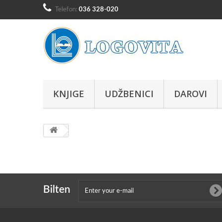
Telefon:
036 328-020
KNJIGE
UDŽBENICI
DAROVI
Bilten