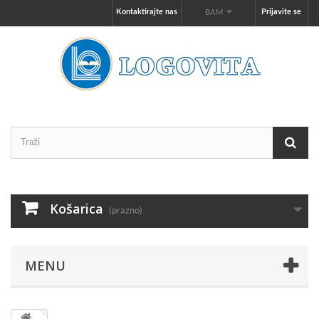
Kontaktirajte nas
Prijavite se
BAM
Košarica
(prazno)
MENU