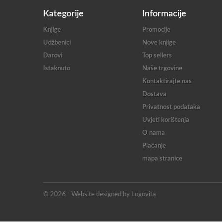
Kategorije
Informacije
Knjige
Promocije
Udžbenici
Nove knjige
Darovi
Top sellers
Istaknuto
Naše trgovine
Kontaktirajte nas
Dostava
Privatnost podataka
Uvjeti korištenja
O nama
Plaćanje
mapa stranice
© 2026 - Website designed by Logovita