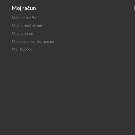
Moj račun
Moje narudžbe
Moje kreditne note
Moje adrese
Moje osobne informacije
Moji kuponi