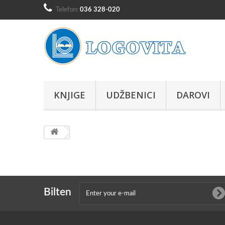
Telefon:
036 328-020
KNJIGE
UDŽBENICI
DAROVI
Bilten