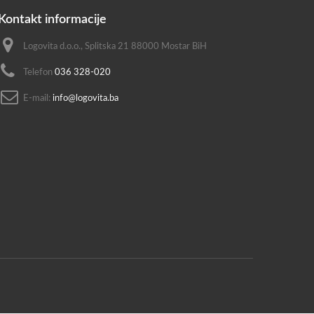
Kontakt informacije
Logovita d.o.o., Splitska 21 88000 Mostar BiH
Telefon
036 328-020
E-mail:
info@logovita.ba