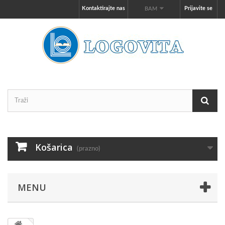
Kontaktirajte nas
Prijavite se
BAM
Košarica
(prazno)
MENU