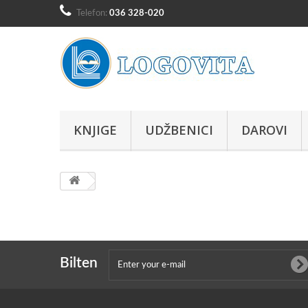
Telefon:
036 328-020
KNJIGE
UDŽBENICI
DAROVI
Bilten