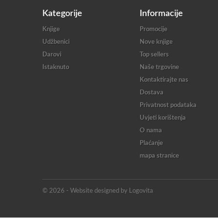
Kategorije
Informacije
Knjige
Promocije
Udžbenici
Nove knjige
Darovi
Top sellers
Istaknuto
Naše trgovine
Kontaktirajte nas
Dostava
Privatnost podataka
Uvjeti korištenja
O nama
Plaćanje
mapa stranice
© 2026 - Website designed by Logovita