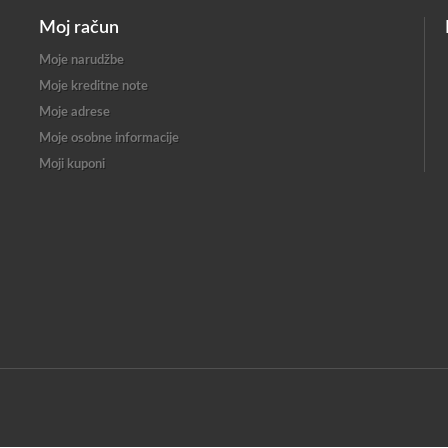
Moj račun
Moje narudžbe
Moje kreditne note
Moje adrese
Moje osobne informacije
Moji kuponi