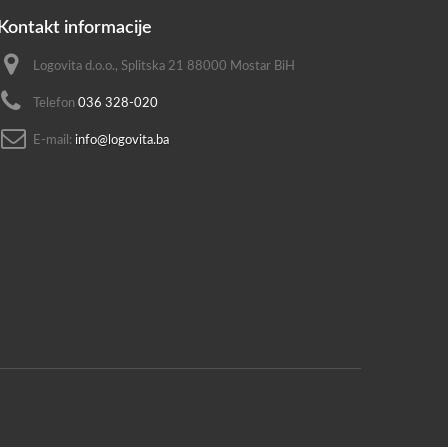
Kontakt informacije
Logovita d.o.o., Splitska 21 88000 Mostar BiH
Telefon
036 328-020
E-mail:
info@logovita.ba