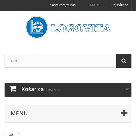
Kontaktirajte nas
Prijavite se
BAM
Košarica
(prazno)
MENU