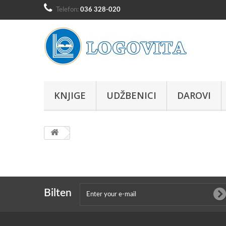
Telefon:
036 328-020
KNJIGE
UDŽBENICI
DAROVI
Bilten