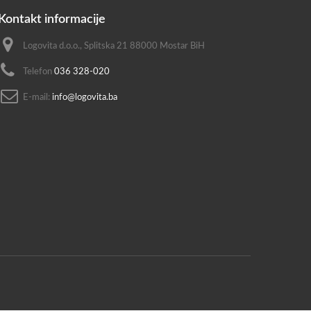
Kontakt informacije
Logovita d.o.o., Splitska 21 88000 Mostar BiH
Telefon
036 328-020
E-mail:
info@logovita.ba