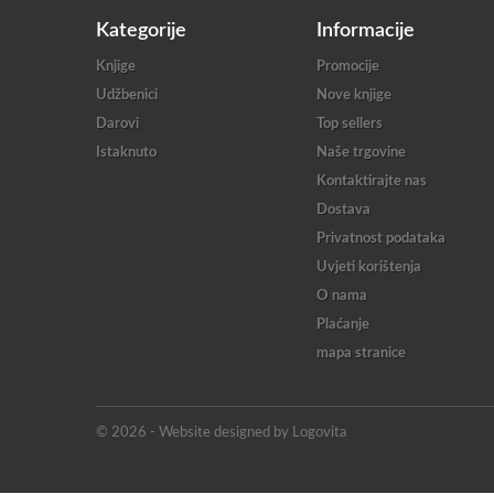
Kategorije
Informacije
Knjige
Promocije
Udžbenici
Nove knjige
Darovi
Top sellers
Istaknuto
Naše trgovine
Kontaktirajte nas
Dostava
Privatnost podataka
Uvjeti korištenja
O nama
Plaćanje
mapa stranice
© 2026 - Website designed by Logovita