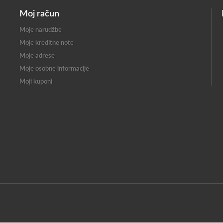
Moj račun
Moje narudžbe
Moje kreditne note
Moje adrese
Moje osobne informacije
Moji kuponi