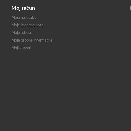
Moj račun
Moje narudžbe
Moje kreditne note
Moje adrese
Moje osobne informacije
Moji kuponi