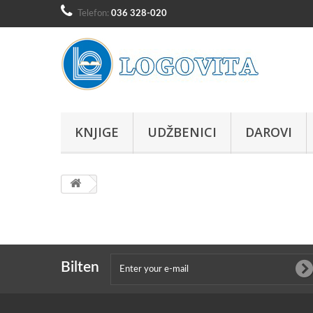
Telefon:
036 328-020
KNJIGE
UDŽBENICI
DAROVI
Bilten