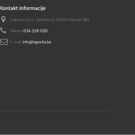
Kontakt informacije
Logovita d.o.o., Splitska 21 88000 Mostar BiH
Telefon
036 328-020
E-mail:
info@logovita.ba