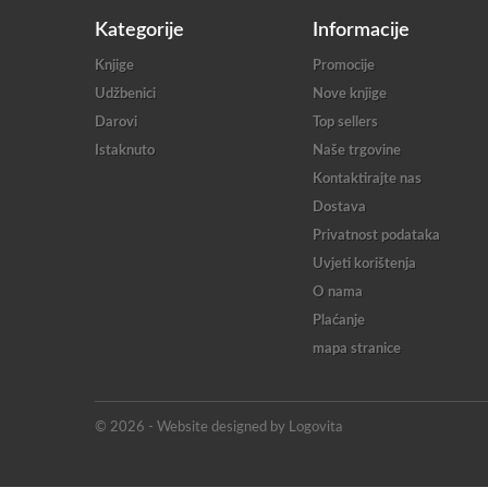
Kategorije
Informacije
Knjige
Promocije
Udžbenici
Nove knjige
Darovi
Top sellers
Istaknuto
Naše trgovine
Kontaktirajte nas
Dostava
Privatnost podataka
Uvjeti korištenja
O nama
Plaćanje
mapa stranice
© 2026 - Website designed by Logovita