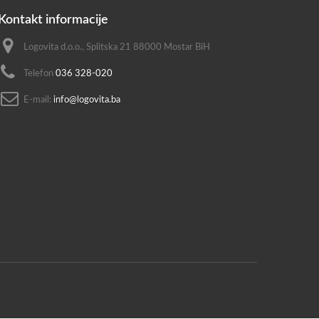
Kontakt informacije
Logovita d.o.o., Splitska 21 88000 Mostar BiH
Telefon
036 328-020
E-mail:
info@logovita.ba