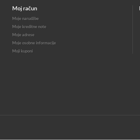
Moj račun
Moje narudžbe
Moje kreditne note
Moje adrese
Moje osobne informacije
Moji kuponi