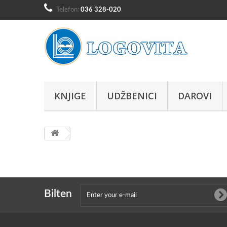
Telefon:
036 328-020
KNJIGE
UDŽBENICI
DAROVI
Bilten