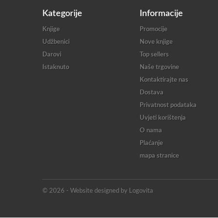
Kategorije
Informacije
Knjige
Promocije
Udžbenici
Nove knjige
Darovi
Top sellers
Istaknuto
Naše trgovine
Kontaktirajte nas
Dostava
Privatnost podataka
Uvjeti korištenja
O nama
Plaćanje
mapa stranice
© 2026 - Website designed by Logovita