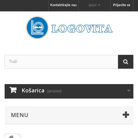
Kontaktirajte nas
Prijavite se
BAM
Košarica
(prazno)
MENU