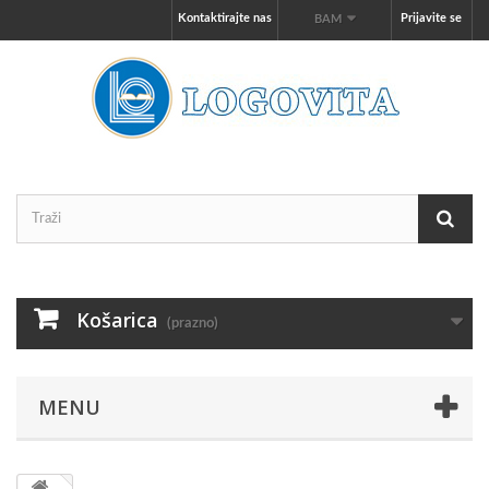
Kontaktirajte nas
Prijavite se
BAM
Košarica
(prazno)
MENU