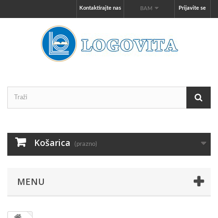
Kontaktirajte nas
Prijavite se
BAM
Košarica
(prazno)
MENU