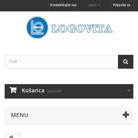
Kontaktirajte nas
Prijavite se
BAM
Košarica
(prazno)
MENU