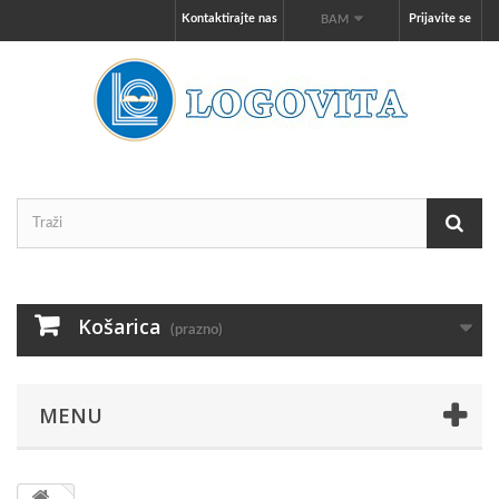
Kontaktirajte nas
Prijavite se
BAM
Košarica
(prazno)
MENU