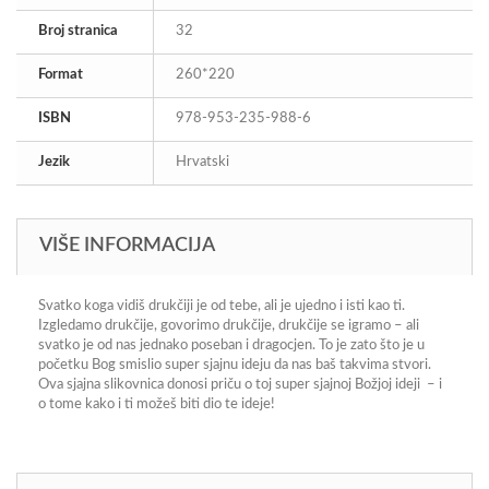
Broj stranica
32
Format
260*220
ISBN
978-953-235-988-6
Jezik
Hrvatski
VIŠE INFORMACIJA
Svatko koga vidiš drukčiji je od tebe, ali je ujedno i isti kao ti.
Izgledamo drukčije, govorimo drukčije, drukčije se igramo – ali
svatko je od nas jednako poseban i dragocjen. To je zato što je u
početku Bog smislio super sjajnu ideju da nas baš takvima stvori.
Ova sjajna slikovnica donosi priču o toj super sjajnoj Božjoj ideji – i
o tome kako i ti možeš biti dio te ideje!