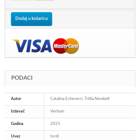
Dodaj u košaricu
PODACI
Autor
Catalina Echeverri, Trillia Newbell
Izdavač
Verbum
Godina
2025
Uvez
tvrdi