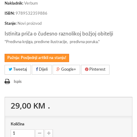
Nakladnik:
Verbum
ISBN:
9789532359886
Stanje:
Novi proizvod
Istinita priča o čudesno raznolikoj božjoj obitelji
"Predivna knjiga, predivne ilustracije, predivna poruka."
Pažnja: Posljednji artikli na stanju!
Tweetaj
Dijeli
Google+
Pinterest
Ispis
29,00 KM
.
Količina