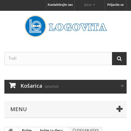
Kontaktirajte nas
Prijavite se
BAM
Košarica
(prazno)
MENU
Knjige
knjige za djecu
ČUDESAN KEKS