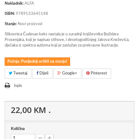
Nakladnik:
ALFA
ISBN:
9789533645148
Stanje:
Novi proizvod
Slikovnica Čudesan keks nastala je u suradnji književnika Božidara
Prosenjaka, koji je napisao stihove, i desetogodišnjeg Jakova Kneževića,
dječaka iz spektra autizma koji je zaslužan za prekrasne ilustracije.
Pažnja: Posljednji artikli na stanju!
Tweetaj
Dijeli
Google+
Pinterest
Ispis
22,00 KM
.
Količina