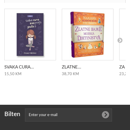
SVAKA CURA...
ZLATNE...
ZA SL
15,50 KM
38,70 KM
23,20
Bilten