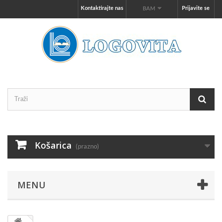
Kontaktirajte nas
Prijavite se
BAM
Košarica
(prazno)
MENU