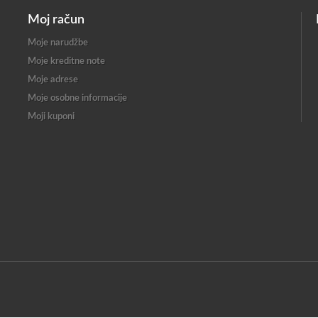
Moj račun
Moje narudžbe
Moje kreditne note
Moje adrese
Moje osobne informacije
Moji kuponi