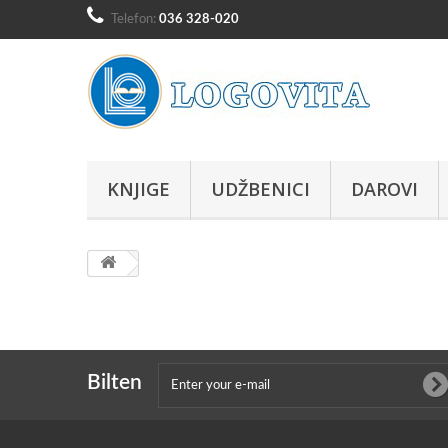
Telefon:
036 328-020
KNJIGE
UDŽBENICI
DAROVI
Bilten