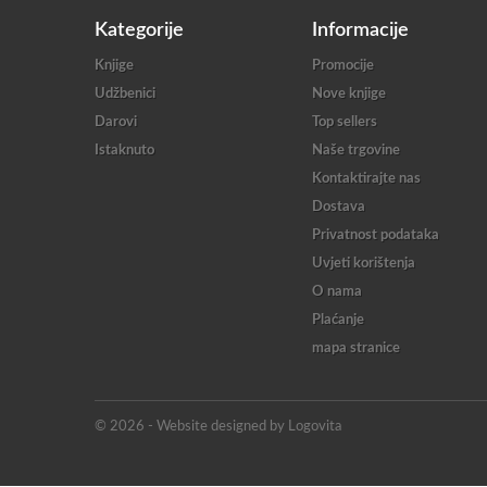
Kategorije
Informacije
Knjige
Promocije
Udžbenici
Nove knjige
Darovi
Top sellers
Istaknuto
Naše trgovine
Kontaktirajte nas
Dostava
Privatnost podataka
Uvjeti korištenja
O nama
Plaćanje
mapa stranice
© 2026 - Website designed by Logovita