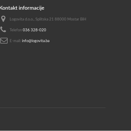
Kontakt informacije
Logovita d.o.o., Splitska 21 88000 Mostar BiH
Telefon
036 328-020
E-mail:
info@logovita.ba