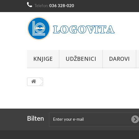
Telefon:
036 328-020
KNJIGE
UDŽBENICI
DAROVI
Bilten