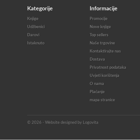
Kategorije
Informacije
Knjige
Promocije
Udžbenici
Nove knjige
Darovi
Top sellers
Istaknuto
Naše trgovine
Kontaktirajte nas
Dostava
Privatnost podataka
Uvjeti korištenja
O nama
Plaćanje
mapa stranice
© 2026 - Website designed by Logovita