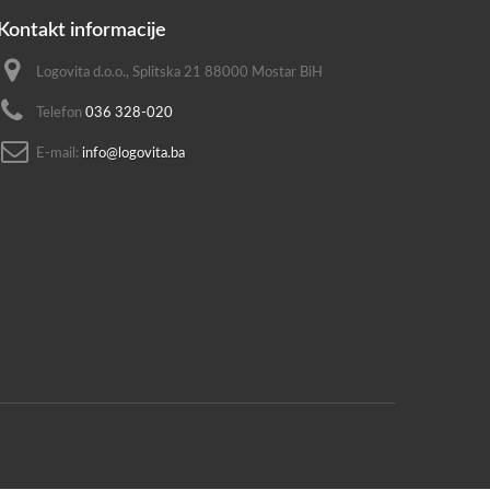
Kontakt informacije
Logovita d.o.o., Splitska 21 88000 Mostar BiH
Telefon
036 328-020
E-mail:
info@logovita.ba