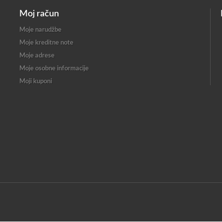
Moj račun
Moje narudžbe
Moje kreditne note
Moje adrese
Moje osobne informacije
Moji kuponi