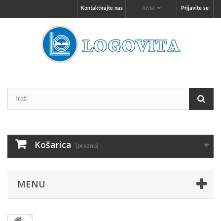
Kontaktirajte nas
Prijavite se
BAM
Košarica
(prazno)
MENU