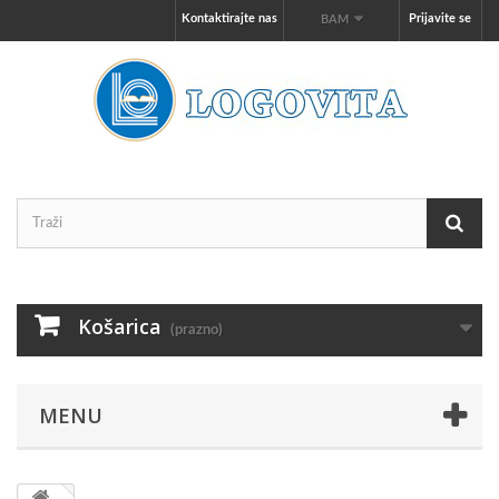
Kontaktirajte nas
Prijavite se
BAM
Košarica
(prazno)
MENU