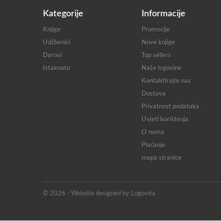
Kategorije
Informacije
Knjige
Promocije
Udžbenici
Nove knjige
Darovi
Top sellers
Istaknuto
Naše trgovine
Kontaktirajte nas
Dostava
Privatnost podataka
Uvjeti korištenja
O nama
Plaćanje
mapa stranice
© 2026 - Website designed by Logovita