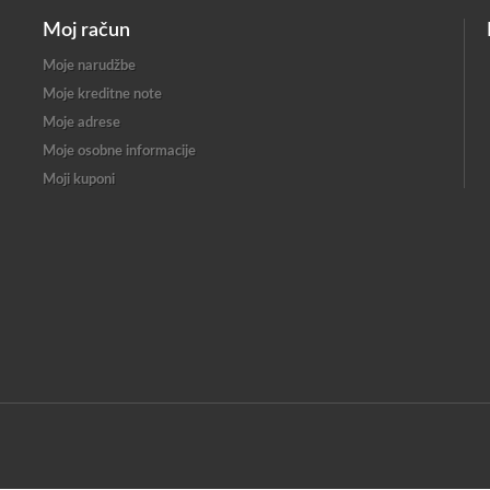
Moj račun
Moje narudžbe
Moje kreditne note
Moje adrese
Moje osobne informacije
Moji kuponi