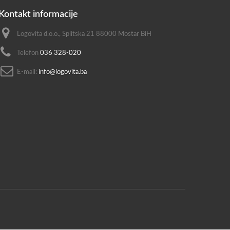
Kontakt informacije
Logovita d.o.o., Splitska 21 88000 Mostar BiH
Telefon
036 328-020
E-mail:
info@logovita.ba