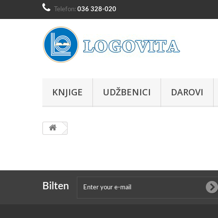
Telefon:
036 328-020
KNJIGE
UDŽBENICI
DAROVI
Bilten