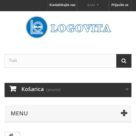
Kontaktirajte nas
Prijavite se
BAM
Košarica
(prazno)
MENU