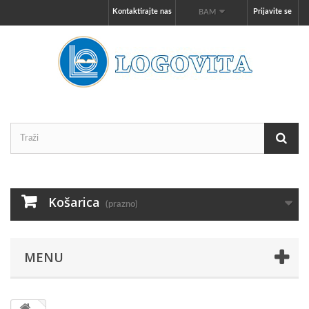
Kontaktirajte nas
Prijavite se
BAM
Košarica
(prazno)
MENU